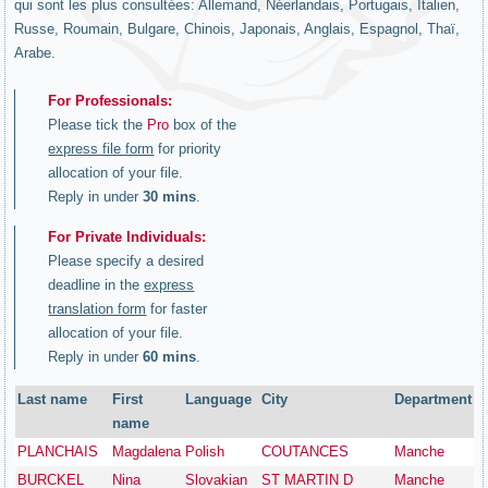
qui sont les plus consultées: Allemand, Néerlandais, Portugais, Italien,
Russe, Roumain, Bulgare, Chinois, Japonais, Anglais, Espagnol, Thaï,
Arabe.
For Professionals:
Please tick the
Pro
box of the
express file form
for priority
allocation of your file.
Reply in under
30 mins
.
For Private Individuals:
Please specify a desired
deadline in the
express
translation form
for faster
allocation of your file.
Reply in under
60 mins
.
Last name
First
Language
City
Department
name
PLANCHAIS
Magdalena
Polish
COUTANCES
Manche
BURCKEL
Nina
Slovakian
ST MARTIN D
Manche