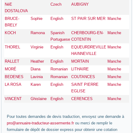
NéE
Czech
AUBIGNY
DOSTALOVA
BRUCE-
Sophie
English
ST PAIR SUR MER
Manche
BRELY
KOCH
Ramona
Spanish
CHERBOURG-EN-
Manche
Portuguese
COTENTIN
THOREL
Virginie
English
EQUEURDREVILLE
Manche
HAINNEVILLE
RALLET
Heather
English
MORTAIN
Manche
MORÉ
Diana
Romanian
LITHAIRE
Manche
BEDENES
Lavinia
Romanian
COUTANCES
Manche
LA ROSA
Karen
English
SAINT PIERRE
Manche
EGLISE
VINCENT
Ghislaine
English
CERENCES
Manche
Pour toutes demandes de devis traduction, envoyez une demande à
pro@annuaire-traducteur-assermente.fr
ou merci de remplir le
formulaire de dépôt de dossier express pour obtenir une cotation