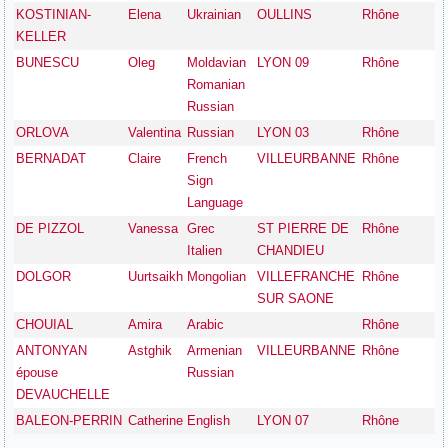
KOSTINIAN-
Elena
Ukrainian
OULLINS
Rhône
KELLER
BUNESCU
Oleg
Moldavian
LYON 09
Rhône
Romanian
Russian
ORLOVA
Valentina
Russian
LYON 03
Rhône
BERNADAT
Claire
French
VILLEURBANNE
Rhône
Sign
Language
DE PIZZOL
Vanessa
Grec
ST PIERRE DE
Rhône
Italien
CHANDIEU
DOLGOR
Uurtsaikh
Mongolian
VILLEFRANCHE
Rhône
SUR SAONE
CHOUIAL
Amira
Arabic
Rhône
ANTONYAN
Astghik
Armenian
VILLEURBANNE
Rhône
épouse
Russian
DEVAUCHELLE
BALEON-PERRIN
Catherine
English
LYON 07
Rhône