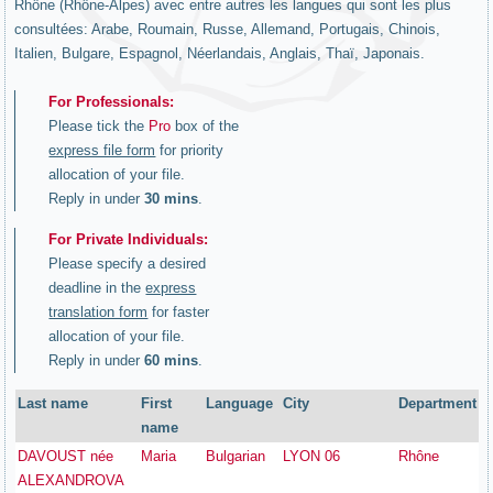
Rhône (Rhône-Alpes) avec entre autres les langues qui sont les plus
consultées: Arabe, Roumain, Russe, Allemand, Portugais, Chinois,
Italien, Bulgare, Espagnol, Néerlandais, Anglais, Thaï, Japonais.
For Professionals:
Please tick the
Pro
box of the
express file form
for priority
allocation of your file.
Reply in under
30 mins
.
For Private Individuals:
Please specify a desired
deadline in the
express
translation form
for faster
allocation of your file.
Reply in under
60 mins
.
Last name
First
Language
City
Department
name
DAVOUST née
Maria
Bulgarian
LYON 06
Rhône
ALEXANDROVA