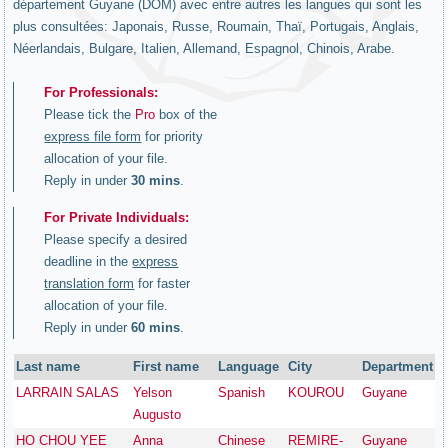
département Guyane (DOM) avec entre autres les langues qui sont les
plus consultées: Japonais, Russe, Roumain, Thaï, Portugais, Anglais,
Néerlandais, Bulgare, Italien, Allemand, Espagnol, Chinois, Arabe.
For Professionals:
Please tick the
Pro
box of the
express file form
for priority
allocation of your file.
Reply in under
30 mins
.
For Private Individuals:
Please specify a desired
deadline in the
express
translation form
for faster
allocation of your file.
Reply in under
60 mins
.
Last name
First name
Language
City
Department
LARRAIN SALAS
Yelson
Spanish
KOUROU
Guyane
Augusto
HO CHOU YEE
Anna
Chinese
REMIRE-
Guyane