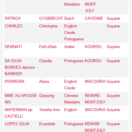
Mandarin
MONT
JOLY
PATRICK
GYSBRECHT
Dutch
CAYENNE
Guyane
CHARLEC
Christophe
English
Guyane
Creole
Portuguese
DEMNATI
Feth-Allah
Arabic
KOUROU
Guyane
DA SILVA
Claudia
Portuguese
KOUROU
Guyane
BORGES épouse
BARBIER
PERREIRA
Alana
English
MACOURIA
Guyane
Creole
MME XU éPOUSE
Qiaoying
Chinese
REMIRE-
Guyane
WU
Mandarin
MONTJOLY
WATERMAN ép.
Yonette Ann
English
MACOURIA
Guyane
CASTELLI
LOPES SILVA
Evanéide
Portuguese
REMIRE
Guyane
MONTJOLY