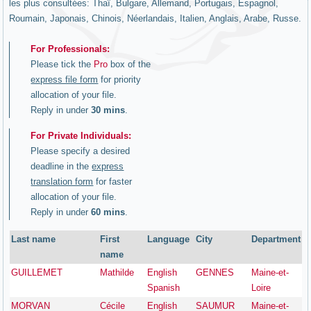
les plus consultées: Thaï, Bulgare, Allemand, Portugais, Espagnol,
Roumain, Japonais, Chinois, Néerlandais, Italien, Anglais, Arabe, Russe.
For Professionals:
Please tick the
Pro
box of the
express file form
for priority
allocation of your file.
Reply in under
30 mins
.
For Private Individuals:
Please specify a desired
deadline in the
express
translation form
for faster
allocation of your file.
Reply in under
60 mins
.
Last name
First
Language
City
Department
name
GUILLEMET
Mathilde
English
GENNES
Maine-et-
Spanish
Loire
MORVAN
Cécile
English
SAUMUR
Maine-et-