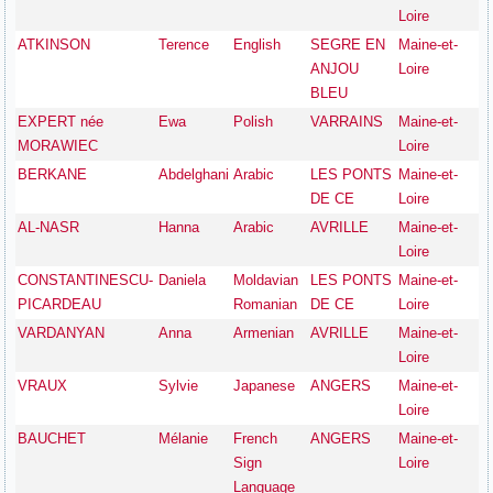
Loire
ATKINSON
Terence
English
SEGRE EN
Maine-et-
ANJOU
Loire
BLEU
EXPERT née
Ewa
Polish
VARRAINS
Maine-et-
MORAWIEC
Loire
BERKANE
Abdelghani
Arabic
LES PONTS
Maine-et-
DE CE
Loire
AL-NASR
Hanna
Arabic
AVRILLE
Maine-et-
Loire
CONSTANTINESCU-
Daniela
Moldavian
LES PONTS
Maine-et-
PICARDEAU
Romanian
DE CE
Loire
VARDANYAN
Anna
Armenian
AVRILLE
Maine-et-
Loire
VRAUX
Sylvie
Japanese
ANGERS
Maine-et-
Loire
BAUCHET
Mélanie
French
ANGERS
Maine-et-
Sign
Loire
Language