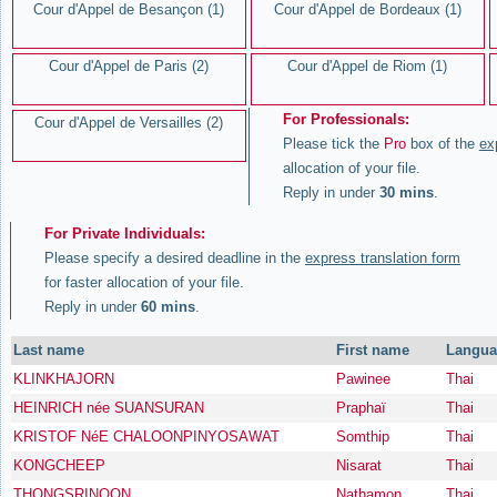
Cour d'Appel de Besançon (1)
Cour d'Appel de Bordeaux (1)
Cour d'Appel de Paris (2)
Cour d'Appel de Riom (1)
For Professionals:
Cour d'Appel de Versailles (2)
Please tick the
Pro
box of the
ex
allocation of your file.
Reply in under
30 mins
.
For Private Individuals:
Please specify a desired deadline in the
express translation form
for faster allocation of your file.
Reply in under
60 mins
.
Last name
First name
Langua
KLINKHAJORN
Pawinee
Thai
HEINRICH née SUANSURAN
Praphaï
Thai
KRISTOF NéE CHALOONPINYOSAWAT
Somthip
Thai
KONGCHEEP
Nisarat
Thai
THONGSRINOON
Nathamon
Thai