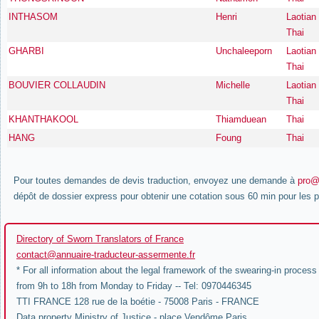
INTHASOM
Henri
Laotian
Thai
GHARBI
Unchaleeporn
Laotian
Thai
BOUVIER COLLAUDIN
Michelle
Laotian
Thai
KHANTHAKOOL
Thiamduean
Thai
HANG
Foung
Thai
Pour toutes demandes de devis traduction, envoyez une demande à
pro@
dépôt de dossier express pour obtenir une cotation sous 60 min pour les pa
Directory of Sworn Translators of France
contact@annuaire-traducteur-assermente.fr
* For all information about the legal framework of the swearing-in process
from 9h to 18h from Monday to Friday -- Tel: 0970446345
TTI FRANCE 128 rue de la boétie - 75008 Paris - FRANCE
Data property Ministry of Justice - place Vendôme Paris