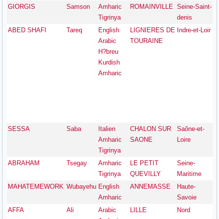
GIORGIS
Samson
Amharic
ROMAINVILLE
Seine-Saint-
Tigrinya
denis
ABED SHAFI
Tareq
English
LIGNIERES DE
Indre-et-Loir
Arabic
TOURAINE
H?breu
Kurdish
Amharic
SESSA
Saba
Italien
CHALON SUR
Saône-et-
Amharic
SAONE
Loire
Tigrinya
ABRAHAM
Tsegay
Amharic
LE PETIT
Seine-
Tigrinya
QUEVILLY
Maritime
MAHATEMEWORK
Wubayehu
English
ANNEMASSE
Haute-
Amharic
Savoie
AFFA
Ali
Arabic
LILLE
Nord