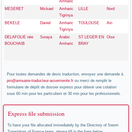
Amharic
MESERET
Mickael
Amharic
LILLE
Nord
Tigrinya
BEKELE
Daniel
Amharic
TOULOUSE
Ain
Tigrinya
DELAFOLIE née
Soraya
Arabic
ST LEGER EN
Oise
BOUCHAIB
Amharic
BRAY
Pour toutes demandes de devis traduction, envoyez une demande à
pro@annuaire-traducteur-assermente.fr
ou merci de remplir le
formulaire de dépôt de dossier express pour obtenir une cotation
sous 60 min pour les particuliers et 30 min pour les professionnels.
Express file submission
To have your file allocated immediately by the Directory of Sworn
Translators of France team, please fill in the form below